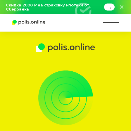
Скидка 2000 ₽ на страховку ипотеки от
→
Сбербанка
Найт