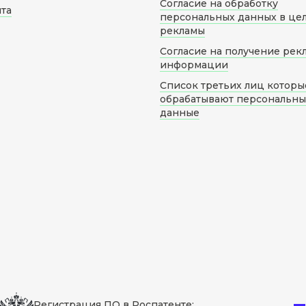
Согласие на обработку
йта
персональных данных в це
рекламы
Согласие на получение рек
информации
Список третьих лиц которы
обрабатывают персональн
данные
Регистрация ПО в Роспатенте: