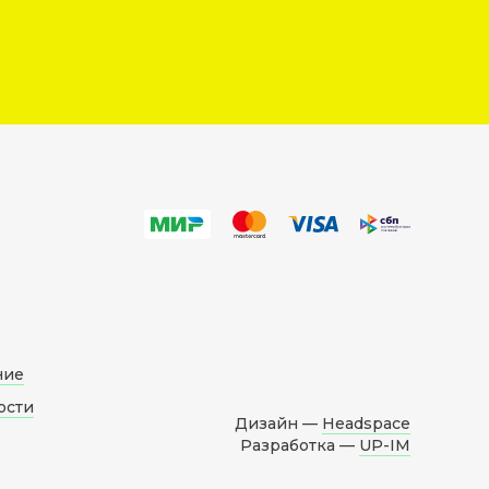
ние
ости
Дизайн —
Headspace
Разработка —
UP-IM