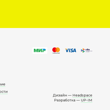
ние
ости
Дизайн —
Headspace
Разработка —
UP-IM