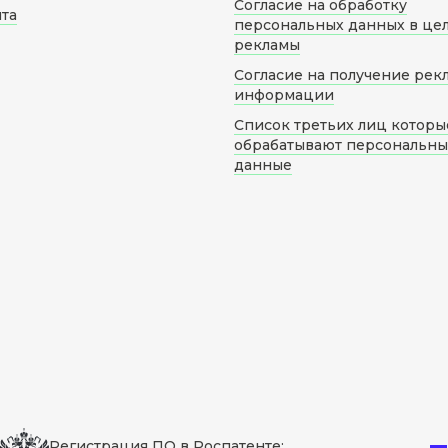
Согласие на обработку
йта
персональных данных в це
рекламы
Согласие на получение рек
информации
Список третьих лиц которы
обрабатывают персональн
данные
Регистрация ПО в Роспатенте: