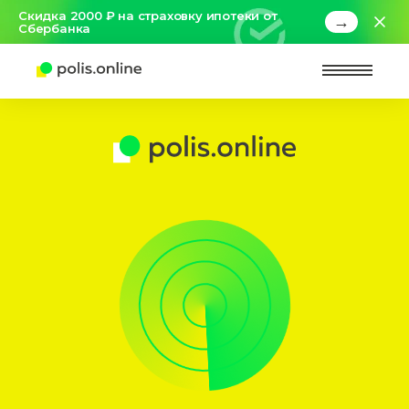
Скидка 2000 ₽ на страховку ипотеки от
→
Сбербанка
Найт