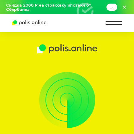
Скидка 2000 ₽ на страховку ипотеки от
→
Сбербанка
Найт