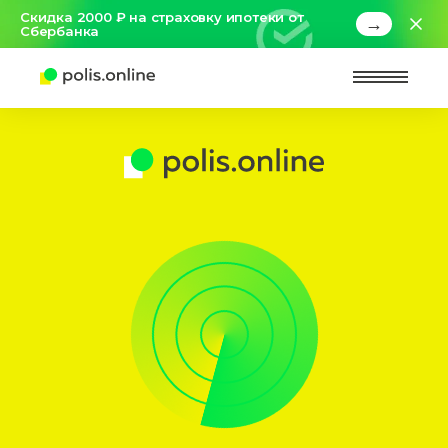
Скидка 2000 ₽ на страховку ипотеки от
→
Сбербанка
Найт