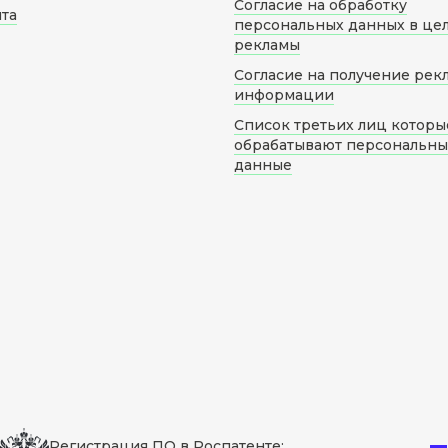
Согласие на обработку
йта
персональных данных в це
рекламы
Согласие на получение рек
информации
Список третьих лиц которы
обрабатывают персональн
данные
Регистрация ПО в Роспатенте: