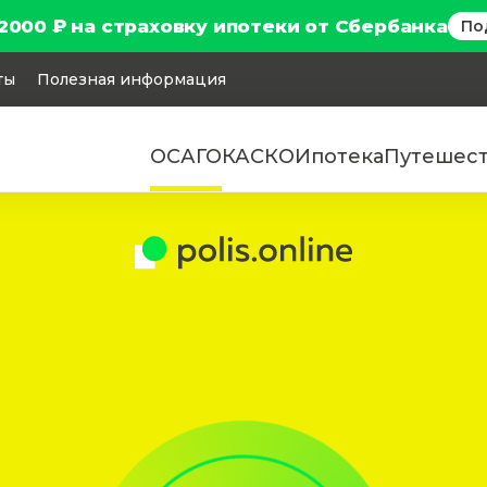
2000 ₽ на страховку ипотеки от Сбербанка
По
ты
Полезная информация
ОСАГО
КАСКО
Ипотека
Путешес