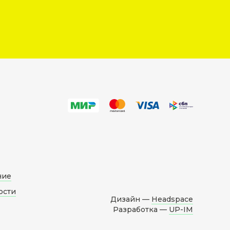
ние
ости
Дизайн —
Headspace
Разработка —
UP-IM