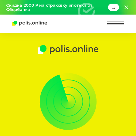
Скидка 2000 ₽ на страховку ипотеки от
→
Сбербанка
Найт