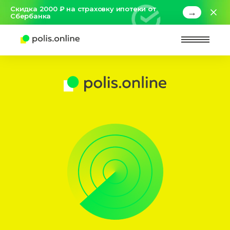
Скидка 2000 ₽ на страховку ипотеки от
→
Сбербанка
Найт