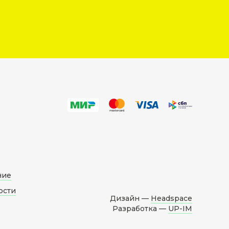
ние
ости
Дизайн —
Headspace
Разработка —
UP-IM