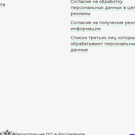
Согласие на обработку
йта
персональных данных в це
рекламы
Согласие на получение рек
информации
Список третьих лиц которы
обрабатывают персональн
данные
Регистрация ПО в Роспатенте: