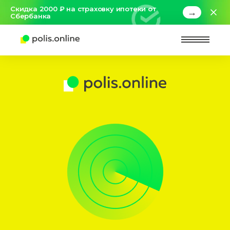
Скидка 2000 ₽ на страховку ипотеки от
→
Сбербанка
Найт