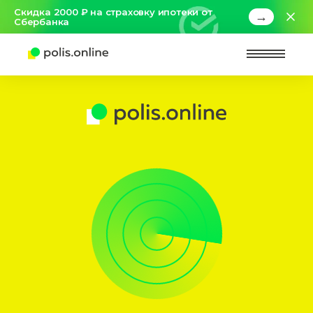
Скидка 2000 ₽ на страховку ипотеки от
→
Сбербанка
Найт