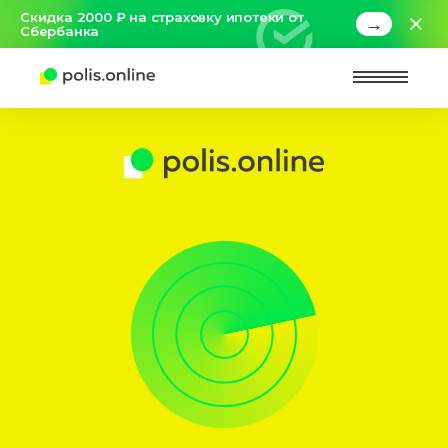
Скидка 2000 ₽ на страховку ипотеки от
→
Сбербанка
Найт