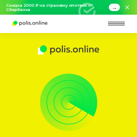
Скидка 2000 ₽ на страховку ипотеки от
→
Сбербанка
Найт