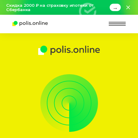
Скидка 2000 ₽ на страховку ипотеки от
→
Сбербанка
Найт