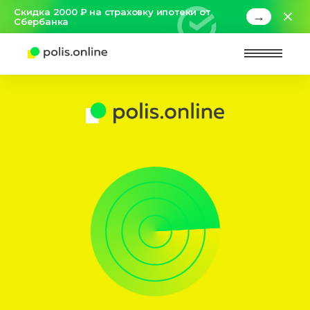
Скидка 2000 ₽ на страховку ипотеки от
→
Сбербанка
Найт