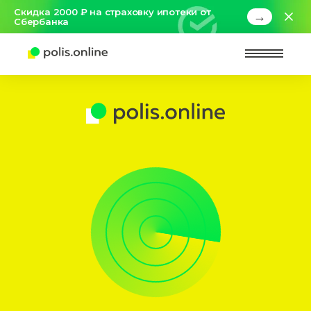
Скидка 2000 ₽ на страховку ипотеки от
→
Сбербанка
Найт