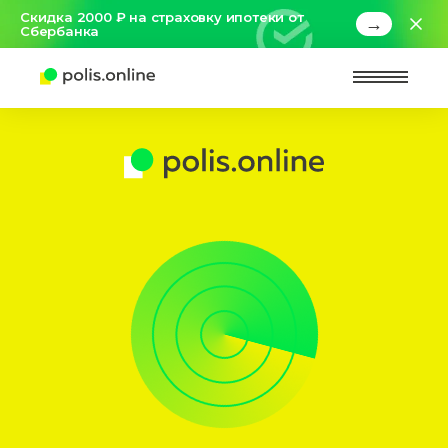
Скидка 2000 ₽ на страховку ипотеки от
→
Сбербанка
Найт