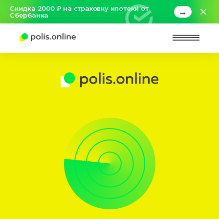
Скидка 2000 ₽ на страховку ипотеки от
→
Сбербанка
Найт