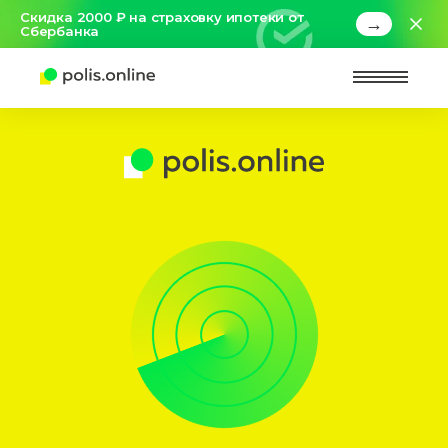
Скидка 2000 ₽ на страховку ипотеки от
→
Сбербанка
Найт