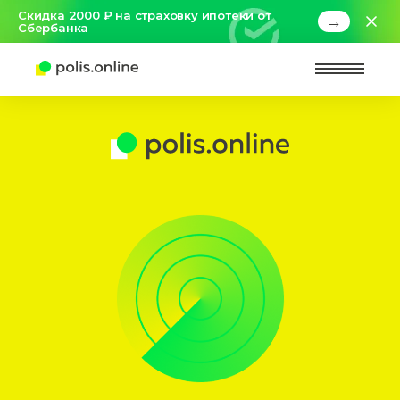
Скидка 2000 ₽ на страховку ипотеки от
→
Сбербанка
Найт