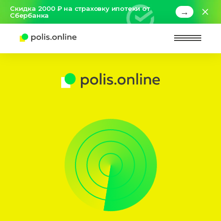
Скидка 2000 ₽ на страховку ипотеки от
→
Сбербанка
Найт