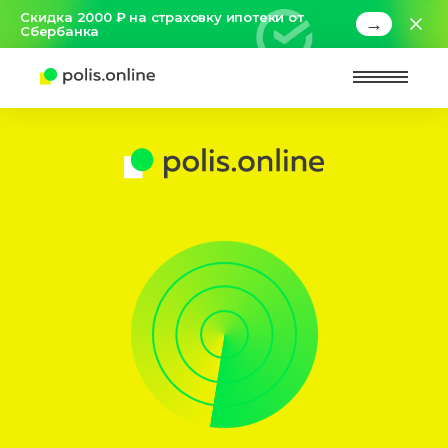
Скидка 2000 ₽ на страховку ипотеки от
→
Сбербанка
Найт