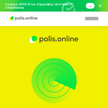
Скидка 2000 ₽ на страховку ипотеки от
→
Сбербанка
Найт