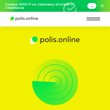
Скидка 2000 ₽ на страховку ипотеки от
→
Сбербанка
Найт