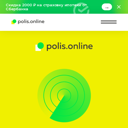
Скидка 2000 ₽ на страховку ипотеки от
→
Сбербанка
Найт