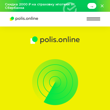
Скидка 2000 ₽ на страховку ипотеки от
→
Сбербанка
Найт