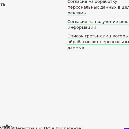
Согласие на обработку
йта
персональных данных в це
рекламы
Согласие на получение рек
информации
Список третьих лиц которы
обрабатывают персональн
данные
Регистрация ПО в Роспатенте: