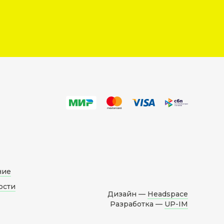
ние
ости
Дизайн —
Headspace
Разработка —
UP-IM