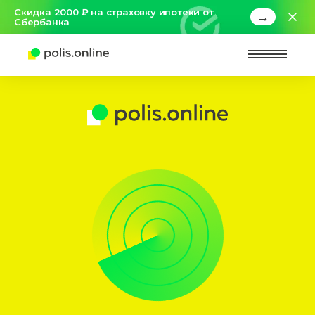
Скидка 2000 ₽ на страховку ипотеки от
→
Сбербанка
Найт