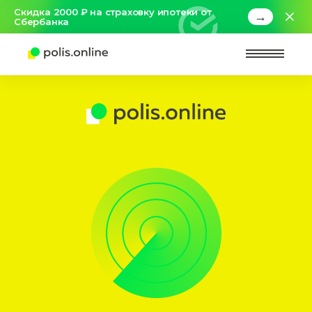
Скидка 2000 ₽ на страховку ипотеки от
→
Сбербанка
Найт