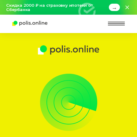
Скидка 2000 ₽ на страховку ипотеки от
→
Сбербанка
Найт