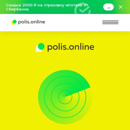
Скидка 2000 ₽ на страховку ипотеки от
→
Сбербанка
Найт