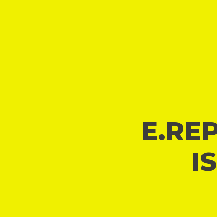
E.REP
I