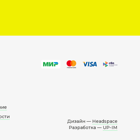
ние
ости
Дизайн —
Headspace
Разработка —
UP-IM