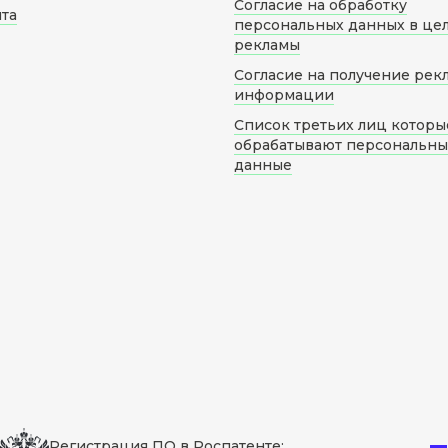
Согласие на обработку
йта
персональных данных в це
рекламы
Согласие на получение рек
информации
Список третьих лиц которы
обрабатывают персональн
данные
Регистрация ПО в Роспатенте: