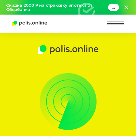
Скидка 2000 ₽ на страховку ипотеки от
→
Сбербанка
Найт