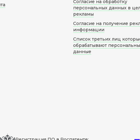
Согласие на обработку
йта
персональных данных в це
рекламы
Согласие на получение рек
информации
Список третьих лиц которы
обрабатывают персональн
данные
Регистрация ПО в Роспатенте: