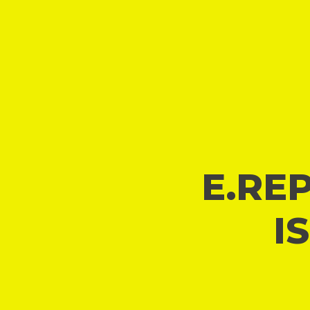
E.REP
I