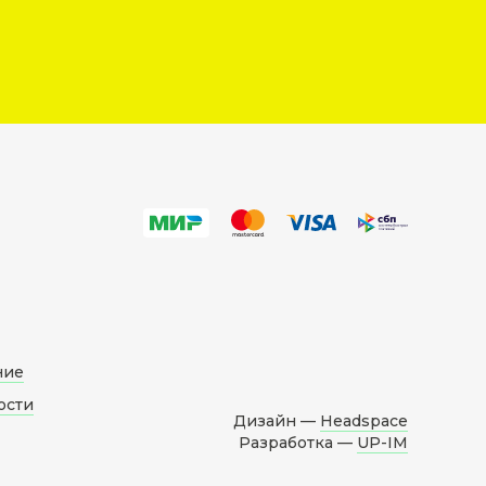
ние
ости
Дизайн —
Headspace
Разработка —
UP-IM