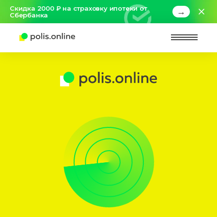
Скидка 2000 ₽ на страховку ипотеки от
→
Сбербанка
Найт