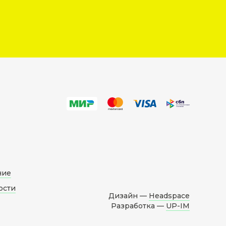
ние
ости
Дизайн —
Headspace
Разработка —
UP-IM