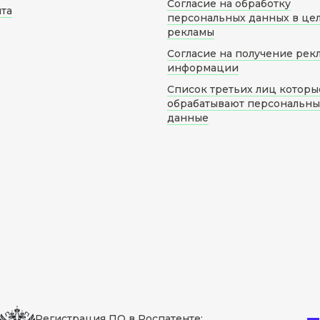
Согласие на обработку
йта
персональных данных в це
рекламы
Согласие на получение рек
информации
Список третьих лиц которы
обрабатывают персональн
данные
Регистрация ПО в Роспатенте: