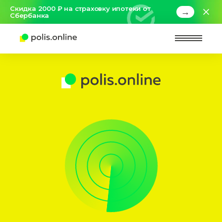
Скидка 2000 ₽ на страховку ипотеки от
→
Сбербанка
Найт