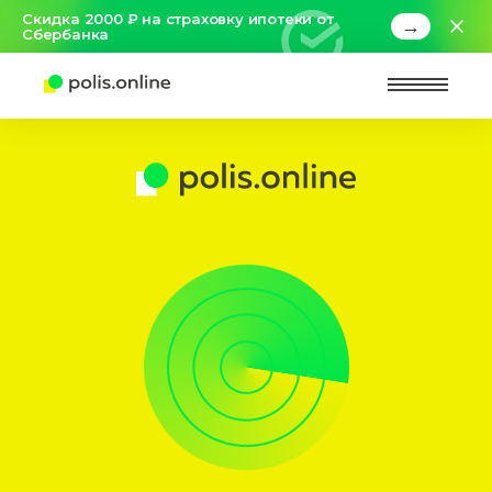
Скидка 2000 ₽ на страховку ипотеки от
→
Сбербанка
Найт