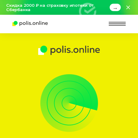
Скидка 2000 ₽ на страховку ипотеки от
→
Сбербанка
Найт