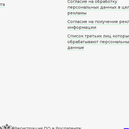
Согласие на обработку
йта
персональных данных в це
рекламы
Согласие на получение рек
информации
Список третьих лиц которы
обрабатывают персональн
данные
Регистрация ПО в Роспатенте: