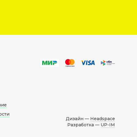
ние
ости
Дизайн —
Headspace
Разработка —
UP-IM