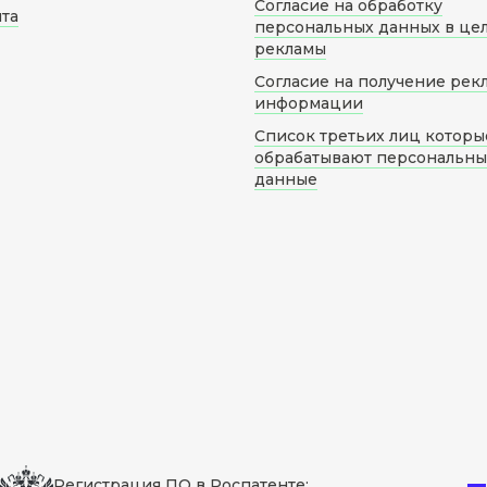
Согласие на обработку
йта
персональных данных в це
рекламы
Согласие на получение рек
информации
Список третьих лиц которы
обрабатывают персональн
данные
Регистрация ПО в Роспатенте: