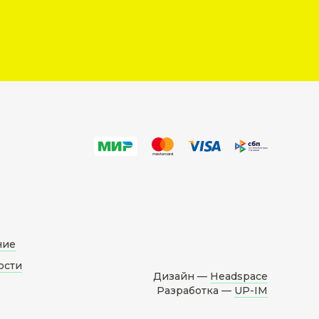
ние
ости
Дизайн —
Headspace
Разработка —
UP-IM