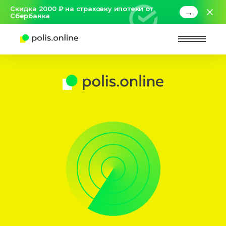
Скидка 2000 ₽ на страховку ипотеки от
→
Сбербанка
Найт