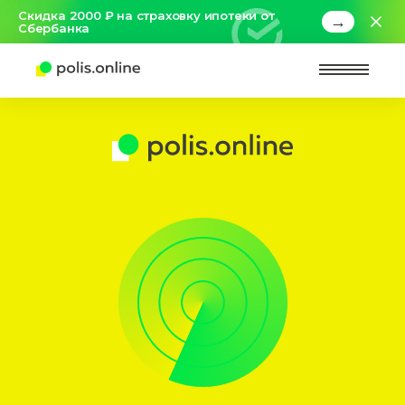
Скидка 2000 ₽ на страховку ипотеки от
→
Сбербанка
Найт