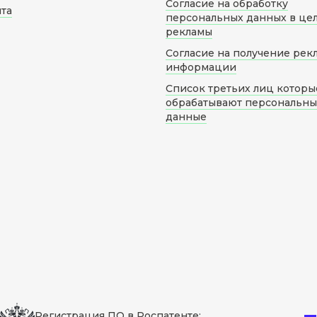
Согласие на обработку
йта
персональных данных в це
рекламы
Согласие на получение рек
информации
Список третьих лиц которы
обрабатывают персональн
данные
Регистрация ПО в Роспатенте: