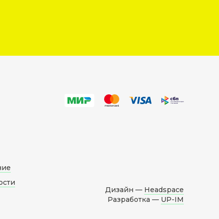
ние
ости
Дизайн —
Headspace
Разработка —
UP-IM