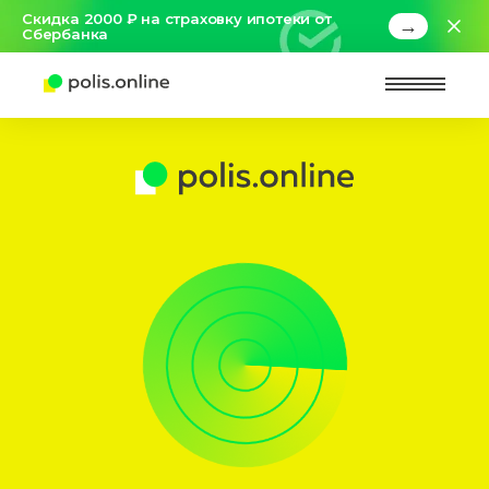
Скидка 2000 ₽ на страховку ипотеки от
→
Сбербанка
Найт