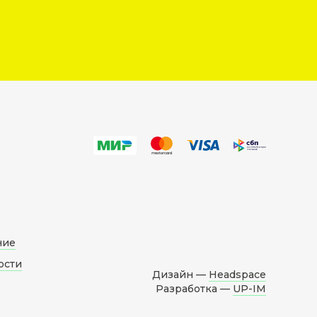
ние
ости
Дизайн —
Headspace
Разработка —
UP-IM