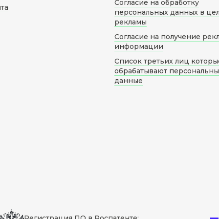
Согласие на обработку
йта
персональных данных в це
рекламы
Согласие на получение рек
информации
Список третьих лиц которы
обрабатывают персональн
данные
Регистрация ПО в Роспатенте: