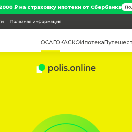
2000 ₽ на страховку ипотеки от Сбербанка
По
ты
Полезная информация
ОСАГО
КАСКО
Ипотека
Путешес