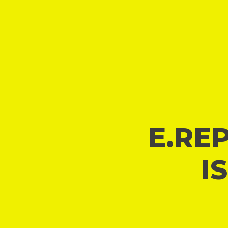
E.REP
I