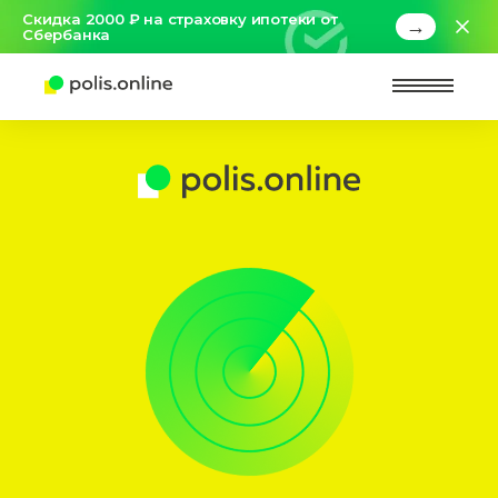
Скидка 2000 ₽ на страховку ипотеки от
→
Сбербанка
Найт