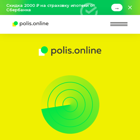
Скидка 2000 ₽ на страховку ипотеки от
→
Сбербанка
Найт