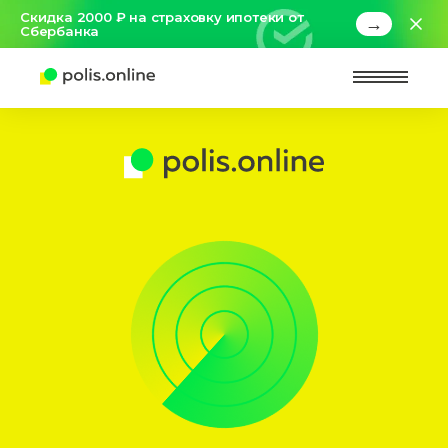
Скидка 2000 ₽ на страховку ипотеки от
→
Сбербанка
Найт